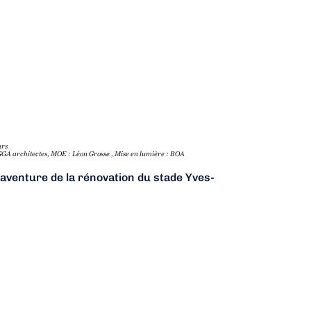
urs
LGGA architectes, MOE : Léon Grosse , Mise en lumière : BOA
l'aventure de la rénovation du stade Yves-
on, ce stade bien connu des rugbymen a
 Olympiques d'été de 1924 et la finale de
l en 1938.
ation Française de Hockey sur gazon
orts déjà présents.