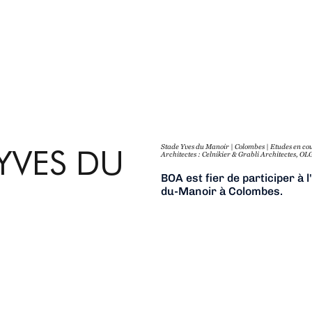
YVES DU
Stade Yves du Manoir | Colombes | Etudes en co
Architectes : Celnikier & Grabli Architectes, O
BOA est fier de participer à 
du-Manoir à Colombes.
Multisport depuis sa créati
notamment accueilli les Jeux
la coupe du monde de footbal
Demain le siège de la Fédér
complétera la palette des sp