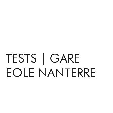
TESTS | GARE
EOLE NANTERRE
jeudi 8 décembre 2022
Gare Nanterre la Folie | Nanterre | Chantier en cours
Architectes :
Marc Mimram architecte
,
Explorations Architecture
, Mise en lumière :
BOA & Yann Kersalé
L'équipe de BOA était sur le chantier de la nouvelle