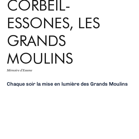
CORBEIL-
ESSONES, LES
GRANDS
MOULINS
Mémoire d'Essone
Chaque soir la mise en lumière des Grands Moulins
Soufflet révèle l’Essonne, accompagne les nouvelles
fonctions du site et propage ses connexion avec la
ville et la Seine.
La nuit des Grands Moulins est une sculpture de
lumière vivante qui respire au rythme de ses
activités quotidiennes et évènementielles.
L’éclairage met en scène le patrimoine naturel,
architectural et industriel.