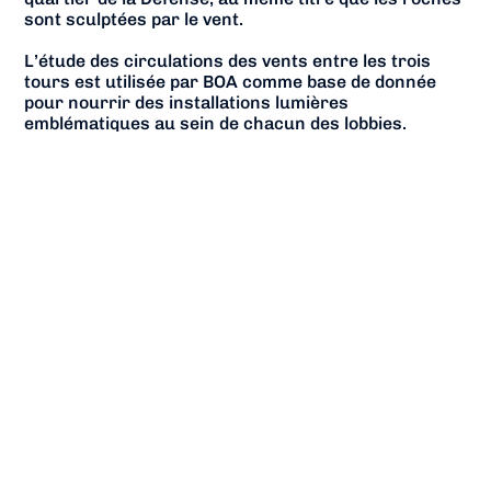
sont sculptées par le vent.
L’étude des circulations des vents entre les trois
tours est utilisée par BOA comme base de donnée
pour nourrir des installations lumières
emblématiques au sein de chacun des lobbies.
Les installations lumineuses sont reliées à des
données en temps réel des masses d’air captées au-
dessus de La Défense.
Chaque tour interprète à sa façon une partition
lumineuse unique. C’est un triptyque qui met en
scène la place publique.
Industriel & IGH
NATURE DU
PROJET
DATE
2026
COMMANDITAIR
E